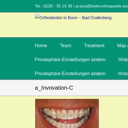
Tel.: 0228 - 35 15 35
|
praxis@kieferorthopaede-bo
Home
Team
Treatment
Map 
Privatsphäre-Einstellungen ändern
Hist
Privatsphäre-Einstellungen ändern
Hist
a_Invovation-C