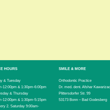
CE HOURS
SMILE & MORE
y & Tuesday
Orthodontic Practice
m-12:00pm & 1:30pm-6:00pm
Dr. med. dent. Afshar Kawariza
sday & Thursday
Plittersdorfer Str. 99
m-12:00pm & 1:30pm-5:15pm
53173 Bonn – Bad Godesberg
ery 2. Saturday 9:00am-