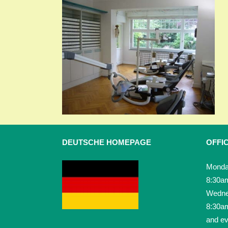
DEUTSCHE HOMEPAGE
OFFI
Monda
8:30a
Wedne
8:30a
and ev