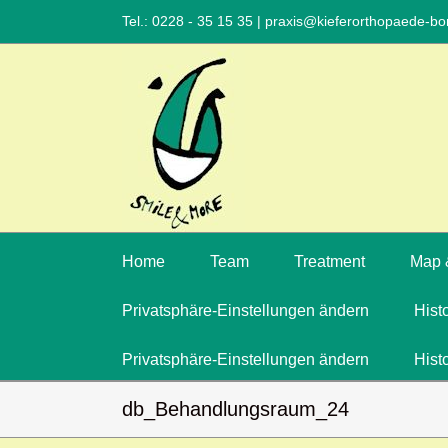
Tel.: 0228 - 35 15 35
|
praxis@kieferorthopaede-bo
Home
Team
Treatment
Map 
Privatsphäre-Einstellungen ändern
Hist
Privatsphäre-Einstellungen ändern
Hist
db_Behandlungsraum_24